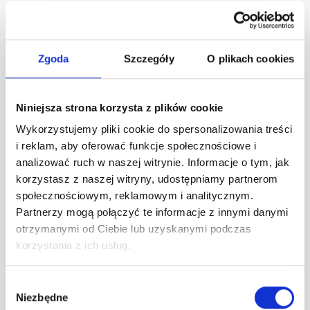
Trzeba jednak pamiętać o ograniczeniach
technicznych. Ściany konstrukcyjne, piony
Zgoda
Szczegóły
O plikach cookies
kanalizacyjne, wentylacja i instalacje nie mogą być
traktowane dowolnie. Niektóre zmiany wymagają
zgód, obliczeń lub po prostu nie są opłacalne. Dobry
Niniejsza strona korzysta z plików cookie
projekt funkcjonalny pokazuje więc nie tylko to, co
Wykorzystujemy pliki cookie do spersonalizowania treści
byłoby atrakcyjne wizualnie, ale przede wszystkim
i reklam, aby oferować funkcje społecznościowe i
analizować ruch w naszej witrynie. Informacje o tym, jak
to, co jest sensowne i bezpieczne.
korzystasz z naszej witryny, udostępniamy partnerom
społecznościowym, reklamowym i analitycznym.
Partnerzy mogą połączyć te informacje z innymi danymi
otrzymanymi od Ciebie lub uzyskanymi podczas
korzystania z ich usług.
W
Niezbędne
y