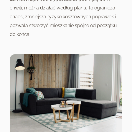
chwili, można działać według planu. To ogranicza
chaos, zmniejsza ryzyko kosztownych poprawek i
pozwala stworzyć mieszkanie spójne od początku
do końca.