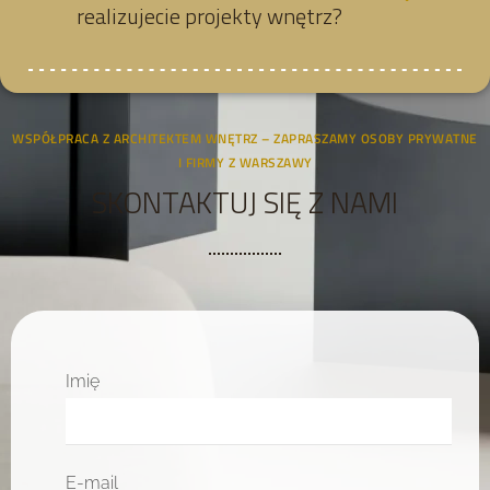
realizujecie projekty wnętrz?
WSPÓŁPRACA Z ARCHITEKTEM WNĘTRZ – ZAPRASZAMY OSOBY PRYWATNE
I FIRMY Z WARSZAWY
SKONTAKTUJ SIĘ Z NAMI
Imię
E-mail