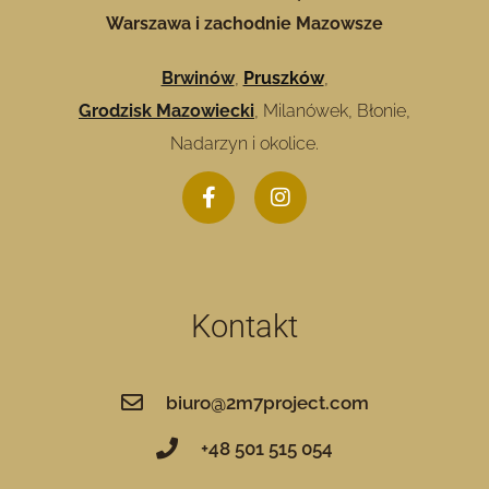
Warszawa i zachodnie Mazowsze
Brwinów
,
Pruszków
,
Grodzisk Mazowiecki
, Milanówek, Błonie,
Nadarzyn i okolice.
Kontakt
biuro@2m7project.com
+48 501 515 054