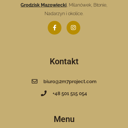
Grodzisk Mazowiecki
, Milanówek, Błonie,
Nadarzyn i okolice.
Kontakt
biuro@2m7project.com
+48 501 515 054
Menu