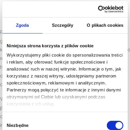
danych będzie brak realizacji ww. działań.
§3 Komu możemy przekazać Twoje dane?
Zgoda
Szczegóły
O plikach cookies
Przekazujemy Twoje dane innym podmiotom tylko wtedy,
gdy jest to niezbędne do realizacji celów przetwarzania, o
Niniejsza strona korzysta z plików cookie
których mowa w §2 oraz wyłącznie w zakresie koniecznym do
Wykorzystujemy pliki cookie do spersonalizowania treści
realizacji tego celu. Co do zasady zbieramy i przetwarzamy
i reklam, aby oferować funkcje społecznościowe i
tylko te dane, które sam nam podałeś z zastrzeżeniem
analizować ruch w naszej witrynie. Informacje o tym, jak
danych zbieranych automatycznie (plików cookies). Więcej o
korzystasz z naszej witryny, udostępniamy partnerom
społecznościowym, reklamowym i analitycznym.
cookies znajdziesz w §7.
Partnerzy mogą połączyć te informacje z innymi danymi
otrzymanymi od Ciebie lub uzyskanymi podczas
W razie potrzeby Twoje dane mogą być przekazane
korzystania z ich usług.
podmiotom, z którymi współpracujemy przy realizacji ww.
celów, w szczególności firmie hostingowej, firmie
W
informatycznej/podmiotowi zarządzającemu stroną, firmie
Niezbędne
y